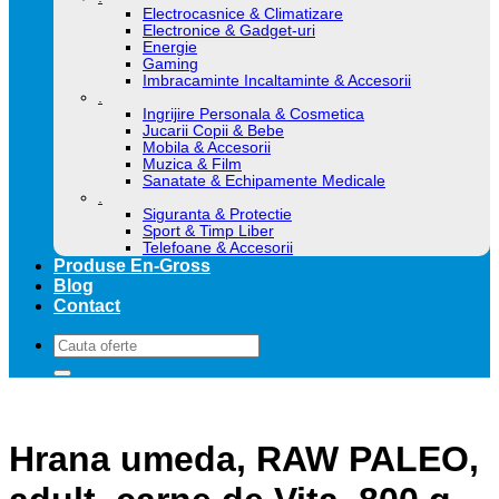
Electrocasnice & Climatizare
Electronice & Gadget-uri
Energie
Gaming
Imbracaminte Incaltaminte & Accesorii
.
Ingrijire Personala & Cosmetica
Jucarii Copii & Bebe
Mobila & Accesorii
Muzica & Film
Sanatate & Echipamente Medicale
.
Siguranta & Protectie
Sport & Timp Liber
Telefoane & Accesorii
Produse En-Gross
Blog
Contact
Caută
după:
Hrana umeda, RAW PALEO,