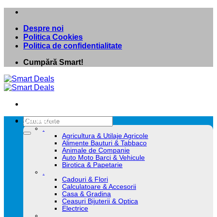
Skip
to
Despre noi
content
Politica Cookies
Politica de confidentialitate
Cumpără Smart!
Caută
Categorii
după:
.
Agricultura & Utilaje Agricole
Alimente Bauturi & Tabbaco
Animale de Companie
Auto Moto Barci & Vehicule
Birotica & Papetarie
.
Cadouri & Flori
Calculatoare & Accesorii
Casa & Gradina
Ceasuri Bijuterii & Optica
Electrice
.