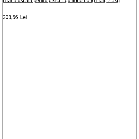
Hrana uscata pentru pisici Equilibrio Long Hair, 7.5kg
203,56
Lei