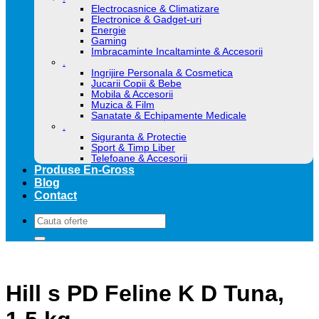
Electrocasnice & Climatizare
Electronice & Gadget-uri
Energie
Gaming
Imbracaminte Incaltaminte & Accesorii
.
Ingrijire Personala & Cosmetica
Jucarii Copii & Bebe
Mobila & Accesorii
Muzica & Film
Sanatate & Echipamente Medicale
.
Siguranta & Protectie
Sport & Timp Liber
Telefoane & Accesorii
Produse En-Gross
Blog
Contact
Caută
după:
Hill s PD Feline K D Tuna,