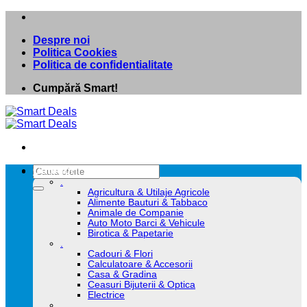
Skip
to
Despre noi
content
Politica Cookies
Politica de confidentialitate
Cumpără Smart!
Caută
Categorii
după:
.
Agricultura & Utilaje Agricole
Alimente Bauturi & Tabbaco
Animale de Companie
Auto Moto Barci & Vehicule
Birotica & Papetarie
.
Cadouri & Flori
Calculatoare & Accesorii
Casa & Gradina
Ceasuri Bijuterii & Optica
Electrice
.