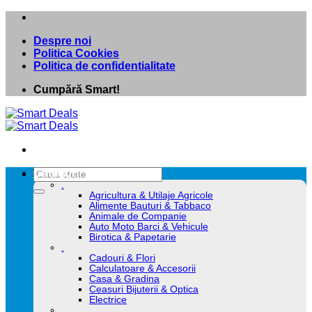
Skip
to
Despre noi
content
Politica Cookies
Politica de confidentialitate
Cumpără Smart!
Caută
Categorii
după:
.
Agricultura & Utilaje Agricole
Alimente Bauturi & Tabbaco
Animale de Companie
Auto Moto Barci & Vehicule
Birotica & Papetarie
.
Cadouri & Flori
Calculatoare & Accesorii
Casa & Gradina
Ceasuri Bijuterii & Optica
Electrice
.