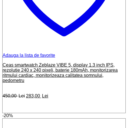
Adauga la lista de favorite
Ceas smartwatch Zeblaze VIBE 5, display 1.3 inch IPS,
rezolutie 240 x 240 pixeli, baterie 180mAh, monitorizarea
ritmului cardiac, monitorizeaza calitatea somnului,
pedometru
Prețul
Prețul
450,00
Lei
283,00
Lei
inițial
curent
a
este:
fost:
283,00 lei.
-20%
450,00 lei.