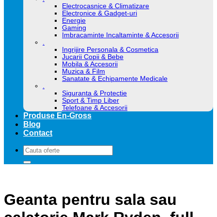
Electrocasnice & Climatizare
Electronice & Gadget-uri
Energie
Gaming
Imbracaminte Incaltaminte & Accesorii
.
Ingrijire Personala & Cosmetica
Jucarii Copii & Bebe
Mobila & Accesorii
Muzica & Film
Sanatate & Echipamente Medicale
.
Siguranta & Protectie
Sport & Timp Liber
Telefoane & Accesorii
Produse En-Gross
Blog
Contact
Caută
după:
Geanta pentru sala sau