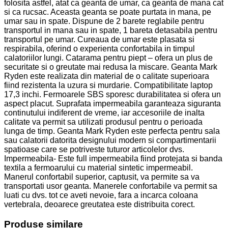
folosita astfel, atat ca geanta de umar, ca geanta de mana cat
si ca rucsac. Aceasta geanta se poate purtata in mana, pe
umar sau in spate. Dispune de 2 barete reglabile pentru
transportul in mana sau in spate, 1 bareta detasabila pentru
transportul pe umar. Cureaua de umar este plasata si
respirabila, oferind o experienta confortabila in timpul
calatoriilor lungi. Catarama pentru piept – ofera un plus de
securitate si o greutate mai redusa la miscare. Geanta Mark
Ryden este realizata din material de o calitate superioara
fiind rezistenta la uzura si murdarie. Compatibilitate laptop
17,3 inchi. Fermoarele SBS sporesc durabilitatea si ofera un
aspect placut. Suprafata impermeabila garanteaza siguranta
continutului indiferent de vreme, iar accesoriile de inalta
calitate va permit sa utilizati produsul pentru o perioada
lunga de timp. Geanta Mark Ryden este perfecta pentru sala
sau calatorii datorita designului modern si compartimentarii
spatioase care se potriveste tuturor articolelor dvs.
Impermeabila- Este full impermeabila fiind protejata si banda
textila a fermoarului cu material sintetic impermeabil.
Manerul confortabil superior, captusit, va permite sa va
transportati usor geanta. Manerele confortabile va permit sa
luati cu dvs. tot ce aveti nevoie, fara a incarca coloana
vertebrala, deoarece greutatea este distribuita corect.
Produse similare