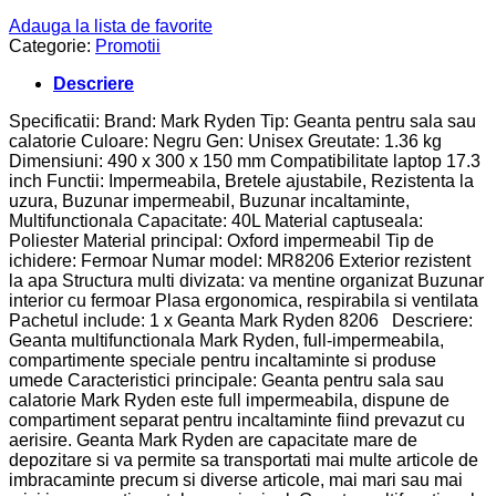
Adauga la lista de favorite
Categorie:
Promotii
Descriere
Specificatii: Brand: Mark Ryden Tip: Geanta pentru sala sau
calatorie Culoare: Negru Gen: Unisex Greutate: 1.36 kg
Dimensiuni: 490 x 300 x 150 mm Compatibilitate laptop 17.3
inch Functii: Impermeabila, Bretele ajustabile, Rezistenta la
uzura, Buzunar impermeabil, Buzunar incaltaminte,
Multifunctionala Capacitate: 40L Material captuseala:
Poliester Material principal: Oxford impermeabil Tip de
ichidere: Fermoar Numar model: MR8206 Exterior rezistent
la apa Structura multi divizata: va mentine organizat Buzunar
interior cu fermoar Plasa ergonomica, respirabila si ventilata
Pachetul include: 1 x Geanta Mark Ryden 8206 Descriere:
Geanta multifunctionala Mark Ryden, full-impermeabila,
compartimente speciale pentru incaltaminte si produse
umede Caracteristici principale: Geanta pentru sala sau
calatorie Mark Ryden este full impermeabila, dispune de
compartiment separat pentru incaltaminte fiind prevazut cu
aerisire. Geanta Mark Ryden are capacitate mare de
depozitare si va permite sa transportati mai multe articole de
imbracaminte precum si diverse articole, mai mari sau mai