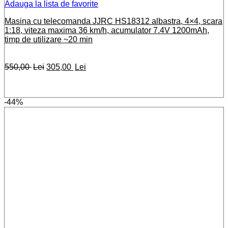
Adauga la lista de favorite
Masina cu telecomanda JJRC HS18312 albastra, 4×4, scara
1:18, viteza maxima 36 km/h, acumulator 7.4V 1200mAh,
timp de utilizare ~20 min
Prețul
Prețul
550,00
Lei
305,00
Lei
inițial
curent
a
este:
fost:
305,00 lei.
-44%
550,00 lei.