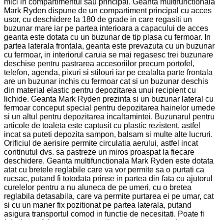
mici in compartimentul sau principal. Geanta multifunctionala
Mark Ryden dispune de un compartiment principal cu acces
usor, cu deschidere la 180 de grade in care regasiti un
buzunar mare iar pe partea interioara a capacului de acces
geanta este dotata cu un buzunar de tip plasa cu fermoar. In
partea laterala frontala, geanta este prevazuta cu un buzunar
cu fermoar, in interiorul caruia se mai regasesc trei buzunare
deschise pentru pastrarea accesoriilor precum portofel,
telefon, agenda, pixuri si stilouri iar pe cealalta parte frontala
are un buzunar inchis cu fermoar cat si un buzunar deschis
din material elastic pentru depozitarea unui recipient cu
lichide. Geanta Mark Ryden prezinta si un buzunar lateral cu
fermoar conceput special pentru depozitarea hainelor umede
si un altul pentru depozitarea incaltamintei. Buzunarul pentru
articole de toaleta este captusit cu plastic rezistent, astfel
incat sa puteti depozita sampon, balsam si multe alte lucruri.
Orificiul de aerisire permite circulatia aerului, astfel incat
continutul dvs. sa pastreze un miros proaspat la fiecare
deschidere. Geanta multifunctionala Mark Ryden este dotata
atat cu bretele reglabile care va vor permite sa o purtati ca
rucsac, putand fi totodata prinse in partea din fata cu ajutorul
curelelor pentru a nu aluneca de pe umeri, cu o bretea
reglabila detasabila, care va permite purtarea ei pe umar, cat
si cu un maner fix pozitionat pe partea laterala, putand
asigura transportul comod in functie de necesitati. Poate fi