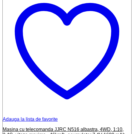
Adauga la lista de favorite
Masina cu telecomanda JJRC N516 albastra, 4WD, 1:10,