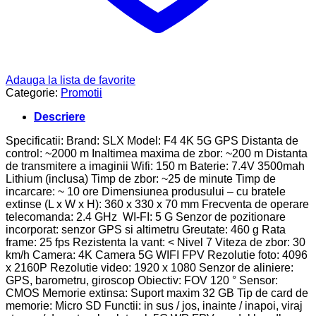
Adauga la lista de favorite
Categorie:
Promotii
Descriere
Specificatii: Brand: SLX Model: F4 4K 5G GPS Distanta de
control: ~2000 m Inaltimea maxima de zbor: ~200 m Distanta
de transmitere a imaginii Wifi: 150 m Baterie: 7.4V 3500mah
Lithium (inclusa) Timp de zbor: ~25 de minute Timp de
incarcare: ~ 10 ore Dimensiunea produsului – cu bratele
extinse (L x W x H): 360 x 330 x 70 mm Frecventa de operare
telecomanda: 2.4 GHz WI-FI: 5 G Senzor de pozitionare
incorporat: senzor GPS si altimetru Greutate: 460 g Rata
frame: 25 fps Rezistenta la vant: < Nivel 7 Viteza de zbor: 30
km/h Camera: 4K Camera 5G WIFI FPV Rezolutie foto: 4096
x 2160P Rezolutie video: 1920 x 1080 Senzor de aliniere:
GPS, barometru, giroscop Obiectiv: FOV 120 ° Sensor:
CMOS Memorie extinsa: Suport maxim 32 GB Tip de card de
memorie: Micro SD Functii: in sus / jos, inainte / inapoi, viraj