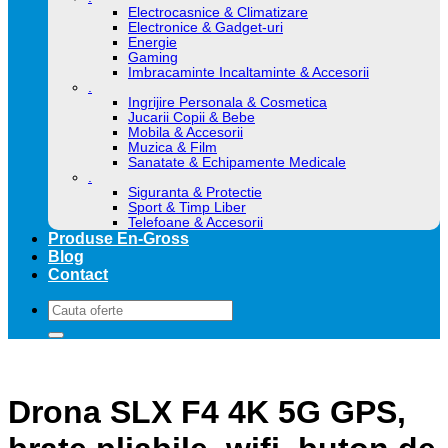
Electrocasnice & Climatizare
Electronice & Gadget-uri
Energie
Gaming
Imbracaminte Incaltaminte & Accesorii
.
Ingrijire Personala & Cosmetica
Jucarii Copii & Bebe
Mobila & Accesorii
Muzica & Film
Sanatate & Echipamente Medicale
.
Siguranta & Protectie
Sport & Timp Liber
Telefoane & Accesorii
Produse En-Gross
Blog
Contact
Caută
după:
Drona SLX F4 4K 5G GPS,