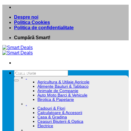
Skip
to
Despre noi
content
Politica Cookies
Politica de confidentialitate
Cumpără Smart!
Caută
Categorii
după:
.
Agricultura & Utilaje Agricole
Alimente Bauturi & Tabbaco
Animale de Companie
Auto Moto Barci & Vehicule
Birotica & Papetarie
.
Cadouri & Flori
Calculatoare & Accesorii
Casa & Gradina
Ceasuri Bijuterii & Optica
Electrice
.