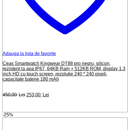
Adauga la lista de favorite
Ceas Smartwatch Kingwear DT88 pro negru, silicon,
rezistent la apa IP67, 64KB Ram + 512KB ROM, display 1.3
inch HD cu touch screen, rezolutie 240 * 240 pixeli,
capacitate baterie 180 mAh
Prețul
Prețul
450,00
Lei
253,00
Lei
inițial
curent
a
este:
fost:
253,00 lei.
-25%
450,00 lei.