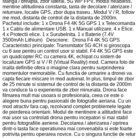
stanga / dreapta, zbor lateral, 5G WP FPV, modul headless,
mentine altitudinea constanta, tasta de decolare / aterizare /
returnare, locatie GPS, zbor dupa traseu , Modul V / R, follow
me mod, distanta de control de la distanta de 2000m.
Pachetul include: 1 x Drona F4 4K 5G GPS 1 x Telecomanda
1 x Cablu de alimentare USB. 1 x Manual utilizare. 4 x Elice.
4 x Protectii elice. 1 x Surubelnita. 1 x Baterie (7.4V
3500mAh Lithium) Descriere: Drona F4 4K 5G GPS
Caracteristici principale: Transmitator 5G 4CH si giroscopa
cu 6 axe pentru un control usor si stabil. F4 4K 5G GPS este
un quadcopter RC cu camera 4K, echipat cu sistem de
localizare GPS si V / R (Virtual Reality) mod. Camera foto de
inalta definitie ofera o imagine clara pentru surprinderea
momentulor memorabile. Cu functia de urmarire a dronei va
capta fiecare miscare in mod automat. In plus, timpul de zbor
de 25 minute si sistemul de control de la distanta de 2000m
va conduce la o experienta de zbor minunata. Drona face
filmarea mult mai usoara si profesionala, ceea ce este o
alegere buna pentru pasionatii de fotografie aeriana. Cu un
mod atractiv fara cap, rezolvand complet problemele legate
de pierderea orientarii. Modul de mentinere a altitudinii face
mai usor sa controlati drona pentru incepatori si mai stabil
pentru fotografiile aeriene. Decolarea / aterizarea / oprirea
dintr-o tasta face operatiunea mai convenabila si este foarte
potrivita pentru operarea novice. Cu o singura functie de retur