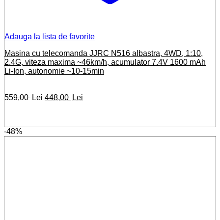
Adauga la lista de favorite
Masina cu telecomanda JJRC N516 albastra, 4WD, 1:10,
2.4G, viteza maxima ~46km/h, acumulator 7.4V 1600 mAh
Li-Ion, autonomie ~10-15min
Prețul
Prețul
559,00
Lei
448,00
Lei
inițial
curent
a
este:
fost:
448,00 lei.
-48%
559,00 lei.