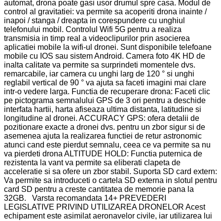
automat, drona poate gasi usor drumul spre casa. Modul de
control al gravitatiei: va permite sa acoperiti drona inainte /
inapoi / stanga / dreapta in corespundere cu unghiul
telefonului mobil. Controlul Wifi 5G pentru a realiza
transmisia in timp real a videoclipurilor prin asocierea
aplicatiei mobile la wifi-ul dronei. Sunt disponibile telefoane
mobile cu IOS sau sistem Android. Camera foto 4K HD de
inalta calitate va permite sa surprindeti momentele dvs.
remarcabile, iar camera cu unghi larg de 120 ° si unghi
reglabil vertical de 90 ° va ajuta sa faceti imagini mai clare
intr-o vedere larga. Functia de recuperare drona: Faceti clic
pe pictograma semnalului GPS de 3 ori pentru a deschide
interfata hartii, harta afiseaza ultima distanta, latitudine si
longitudine al dronei. ACCURACY GPS: ofera detalii de
pozitionare exacte a dronei dvs. pentru un zbor sigur si de
asemenea ajuta la realizarea functiei de retur astronomic
atunci cand este pierdut semnalu, ceea ce va permite sa nu
va pierdeti drona ALTITUDE HOLD: Functia puternica de
rezistenta la vant va permite sa eliberati clapeta de
acceleratie si sa ofere un zbor stabil. Suporta SD card extern:
Va permite sa introduceti o cartela SD externa in slotul pentru
card SD pentru a creste cantitatea de memorie pana la
32GB. Varsta recomandata 14+ PREVEDERI
LEGISLATIVE PRIVIND UTILIZAREA DRONELOR Acest
echipament este asimilat aeronavelor civile, iar utilizarea lui