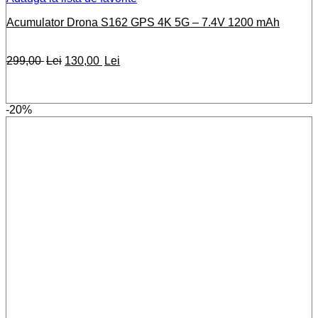
Acumulator Drona S162 GPS 4K 5G – 7.4V 1200 mAh
Prețul
Prețul
299,00
Lei
130,00
Lei
inițial
curent
a
este:
fost:
130,00 lei.
-20%
299,00 lei.