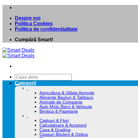
Skip
to
Despre noi
content
Politica Cookies
Politica de confidentialitate
Cumpără Smart!
Caută
după:
Categorii
.
Agricultura & Utilaje Agricole
Alimente Bauturi & Tabbaco
Animale de Companie
Auto Moto Barci & Vehicule
Birotica & Papetarie
.
Cadouri & Flori
Calculatoare & Accesorii
Casa & Gradina
Ceasuri Bijuterii & Optica