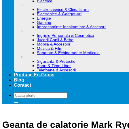
Electrice
.
Electrocasnice & Climatizare
Electronice & Gadget-uri
Energie
Gaming
Imbracaminte Incaltaminte & Accesorii
.
Ingrijire Personala & Cosmetica
Jucarii Copii & Bebe
Mobila & Accesorii
Muzica & Film
Sanatate & Echipamente Medicale
.
Siguranta & Protectie
Sport & Timp Liber
Telefoane & Accesorii
Produse En-Gross
Blog
Contact
Caută
după:
Geanta de calatorie Mark Ryd