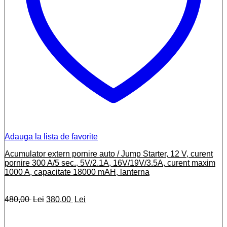
Adauga la lista de favorite
Acumulator extern pornire auto / Jump Starter, 12 V, curent
pornire 300 A/5 sec., 5V/2.1A, 16V/19V/3.5A, curent maxim
1000 A, capacitate 18000 mAH, lanterna
Prețul
Prețul
480,00
Lei
380,00
Lei
inițial
curent
a
este:
fost:
380,00 lei.