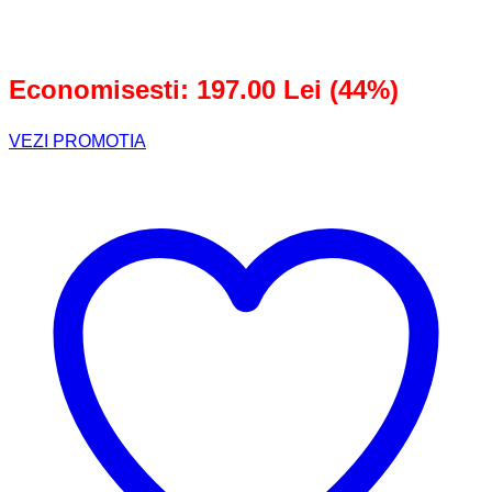
a
este:
fost:
253,00 lei.
450,00 lei.
Economisesti: 197.00 Lei (44%)
VEZI PROMOTIA