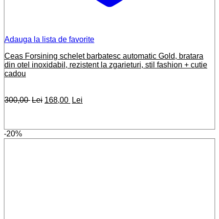
Adauga la lista de favorite
Ceas Forsining schelet barbatesc automatic Gold, bratara
din otel inoxidabil, rezistent la zgarieturi, stil fashion + cutie
cadou
Prețul
Prețul
300,00
Lei
168,00
Lei
inițial
curent
a
este:
fost:
168,00 lei.
-20%
300,00 lei.