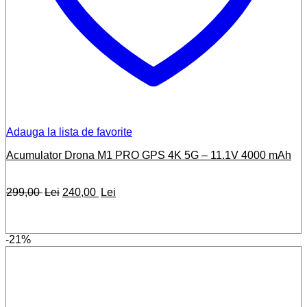
Adauga la lista de favorite
Acumulator Drona M1 PRO GPS 4K 5G – 11.1V 4000 mAh
Prețul
Prețul
299,00
Lei
240,00
Lei
inițial
curent
a
este:
fost:
240,00 lei.
-21%
299,00 lei.