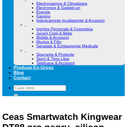
Electrocasnice & Climatizare
Electronice & Gadget-uri
Energie
Gaming
Imbracaminte Incaltaminte & Accesorii
.
Ingrijire Personala & Cosmetica
Jucarii Copii & Bebe
Mobila & Accesorii
Muzica & Film
Sanatate & Echipamente Medicale
.
Siguranta & Protectie
Sport & Timp Liber
Telefoane & Accesorii
Produse En-Gross
Blog
Contact
Caută
după:
Ceas Smartwatch Kingwear