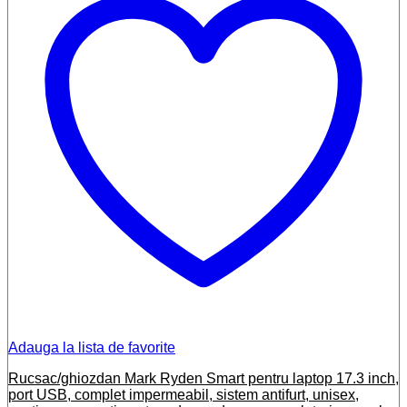
Adauga la lista de favorite
Rucsac/ghiozdan Mark Ryden Smart pentru laptop 17.3 inch,
port USB, complet impermeabil, sistem antifurt, unisex,