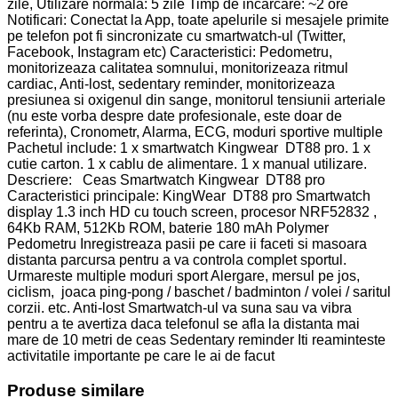
zile, Utilizare normala: 5 zile Timp de incarcare: ~2 ore
Notificari: Conectat la App, toate apelurile si mesajele primite
pe telefon pot fi sincronizate cu smartwatch-ul (Twitter,
Facebook, Instagram etc) Caracteristici: Pedometru,
monitorizeaza calitatea somnului, monitorizeaza ritmul
cardiac, Anti-lost, sedentary reminder, monitorizeaza
presiunea si oxigenul din sange, monitorul tensiunii arteriale
(nu este vorba despre date profesionale, este doar de
referinta), Cronometr, Alarma, ECG, moduri sportive multiple
Pachetul include: 1 x smartwatch Kingwear DT88 pro. 1 x
cutie carton. 1 x cablu de alimentare. 1 x manual utilizare.
Descriere: Ceas Smartwatch Kingwear DT88 pro
Caracteristici principale: KingWear DT88 pro Smartwatch
display 1.3 inch HD cu touch screen, procesor NRF52832 ,
64Kb RAM, 512Kb ROM, baterie 180 mAh Polymer
Pedometru Inregistreaza pasii pe care ii faceti si masoara
distanta parcursa pentru a va controla complet sportul.
Urmareste multiple moduri sport Alergare, mersul pe jos,
ciclism, joaca ping-pong / baschet / badminton / volei / saritul
corzii. etc. Anti-lost Smartwatch-ul va suna sau va vibra
pentru a te avertiza daca telefonul se afla la distanta mai
mare de 10 metri de ceas Sedentary reminder Iti reaminteste
activitatile importante pe care le ai de facut
Produse similare