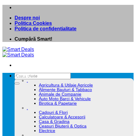
Skip
to
Despre noi
content
Politica Cookies
Politica de confidentialitate
Cumpără Smart!
Caută
Categorii
după:
.
Agricultura & Utilaje Agricole
Alimente Bauturi & Tabbaco
Animale de Companie
Auto Moto Barci & Vehicule
Birotica & Papetarie
.
Cadouri & Flori
Calculatoare & Accesorii
Casa & Gradina
Ceasuri Bijuterii & Optica
Electrice
.