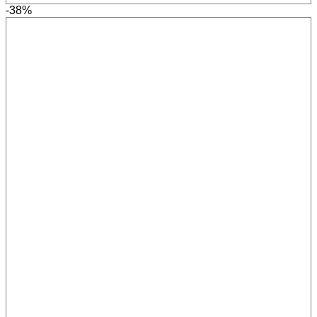
-38%
480,00 lei.