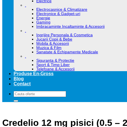
Electrice
.
Electrocasnice & Climatizare
Electronice & Gadget-uri
Energie
Gaming
Imbracaminte Incaltaminte & Accesorii
.
Ingrijire Personala & Cosmetica
Jucarii Copii & Bebe
Mobila & Accesorii
Muzica & Film
Sanatate & Echipamente Medicale
.
Siguranta & Protectie
Sport & Timp Liber
Telefoane & Accesorii
Produse En-Gross
Blog
Contact
Caută
după:
Credelio 12 mg pisici (0.5 – 2