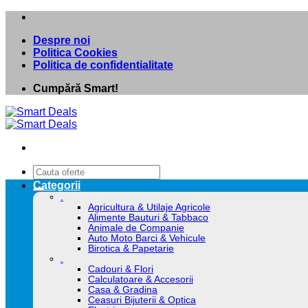
Skip
to
Despre noi
content
Politica Cookies
Politica de confidentialitate
Cumpără Smart!
Caută
după:
Categorii
.
Agricultura & Utilaje Agricole
Alimente Bauturi & Tabbaco
Animale de Companie
Auto Moto Barci & Vehicule
Birotica & Papetarie
.
Cadouri & Flori
Calculatoare & Accesorii
Casa & Gradina
Ceasuri Bijuterii & Optica