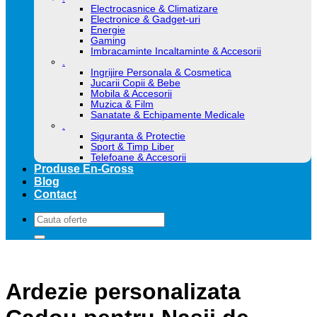
Electrocasnice & Climatizare
Electronice & Gadget-uri
Energie
Gaming
Imbracaminte Incaltaminte & Accesorii
.
Ingrijire Personala & Cosmetica
Jucarii Copii & Bebe
Mobila & Accesorii
Muzica & Film
Sanatate & Echipamente Medicale
.
Siguranta & Protectie
Sport & Timp Liber
Telefoane & Accesorii
Produse En-Gross
Blog
Contact
Caută
după:
Ardezie personalizata