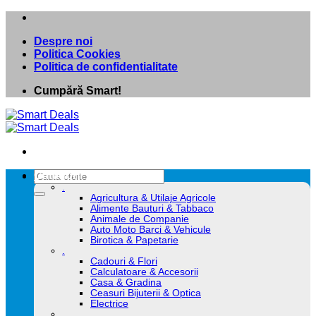
Skip
to
Despre noi
content
Politica Cookies
Politica de confidentialitate
Cumpără Smart!
Caută
Categorii
după:
.
Agricultura & Utilaje Agricole
Alimente Bauturi & Tabbaco
Animale de Companie
Auto Moto Barci & Vehicule
Birotica & Papetarie
.
Cadouri & Flori
Calculatoare & Accesorii
Casa & Gradina
Ceasuri Bijuterii & Optica
Electrice
.