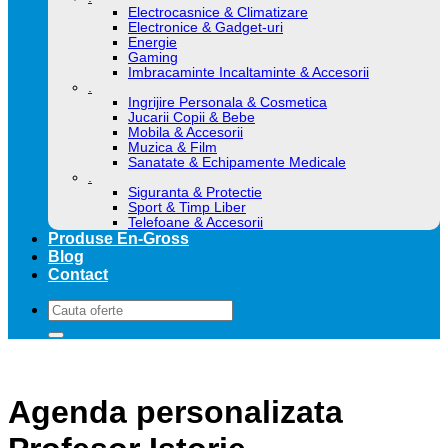
Electrocasnice & Climatizare
Electronice & Gadget-uri
Energie
Gaming
Imbracaminte Incaltaminte & Accesorii
.
Ingrijire Personala & Cosmetica
Jucarii Copii & Bebe
Mobila & Accesorii
Muzica & Film
Sanatate & Echipamente Medicale
.
Siguranta & Protectie
Sport & Timp Liber
Telefoane & Accesorii
Produse En-Gross
Blog
Contact
Caută
după:
Agenda personalizata