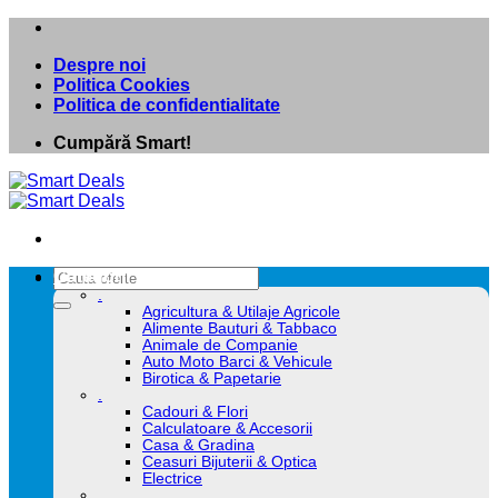
Skip
to
Despre noi
content
Politica Cookies
Politica de confidentialitate
Cumpără Smart!
Caută
Categorii
după:
.
Agricultura & Utilaje Agricole
Alimente Bauturi & Tabbaco
Animale de Companie
Auto Moto Barci & Vehicule
Birotica & Papetarie
.
Cadouri & Flori
Calculatoare & Accesorii
Casa & Gradina
Ceasuri Bijuterii & Optica
Electrice
.