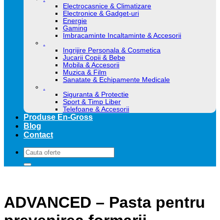
Electrocasnice & Climatizare
Electronice & Gadget-uri
Energie
Gaming
Imbracaminte Incaltaminte & Accesorii
.
Ingrijire Personala & Cosmetica
Jucarii Copii & Bebe
Mobila & Accesorii
Muzica & Film
Sanatate & Echipamente Medicale
.
Siguranta & Protectie
Sport & Timp Liber
Telefoane & Accesorii
Produse En-Gross
Blog
Contact
Caută
după:
ADVANCED – Pasta pentru