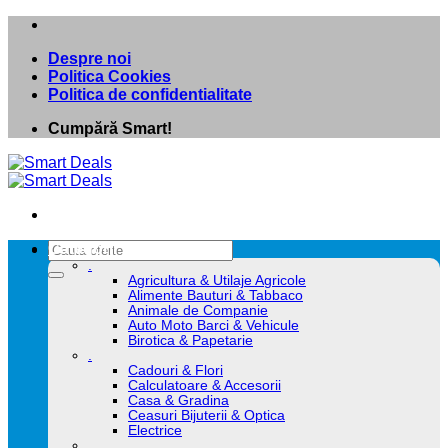
Skip
to
Despre noi
content
Politica Cookies
Politica de confidentialitate
Cumpără Smart!
Caută
Categorii
după:
.
Agricultura & Utilaje Agricole
Alimente Bauturi & Tabbaco
Animale de Companie
Auto Moto Barci & Vehicule
Birotica & Papetarie
.
Cadouri & Flori
Calculatoare & Accesorii
Casa & Gradina
Ceasuri Bijuterii & Optica
Electrice
.