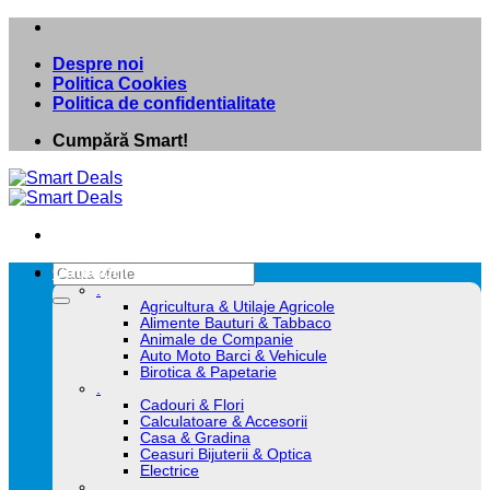
Skip
to
Despre noi
content
Politica Cookies
Politica de confidentialitate
Cumpără Smart!
Caută
Categorii
după:
.
Agricultura & Utilaje Agricole
Alimente Bauturi & Tabbaco
Animale de Companie
Auto Moto Barci & Vehicule
Birotica & Papetarie
.
Cadouri & Flori
Calculatoare & Accesorii
Casa & Gradina
Ceasuri Bijuterii & Optica
Electrice
.