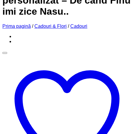
personalizat – De cand Finu
imi zice Nasu..
Prima pagină
/
Cadouri & Flori
/
Cadouri