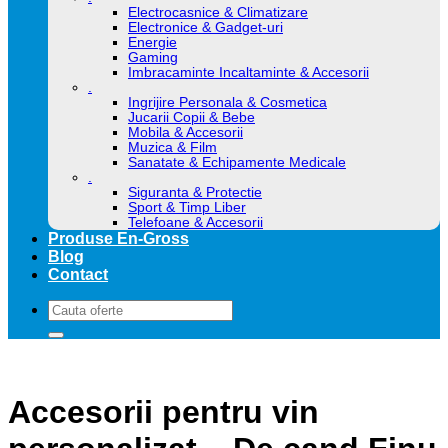
Electrocasnice & Climatizare
Electronice & Gadget-uri
Energie
Gaming
Imbracaminte Incaltaminte & Accesorii
.
Ingrijire Personala & Cosmetica
Jucarii Copii & Bebe
Mobila & Accesorii
Muzica & Film
Sanatate & Echipamente Medicale
.
Siguranta & Protectie
Sport & Timp Liber
Telefoane & Accesorii
Produse En-Gross
Blog
Contact
Caută
după:
Accesorii pentru vin