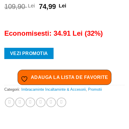
Prețul
Prețul
109,90
74,99
Lei
Lei
inițial
curent
a
este:
fost:
74,99 lei.
Economisesti: 34.91 Lei (32%)
109,90 lei.
VEZI PROMOTIA
ADAUGA LA LISTA DE FAVORITE
Categorii:
Imbracaminte Incaltaminte & Accesorii
,
Promotii