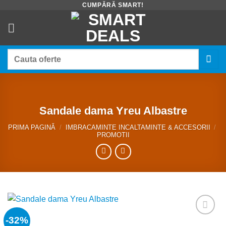
CUMPĂRĂ SMART!
Skip
to
content
Caută
după:
Sandale dama Yreu Albastre
PRIMA PAGINĂ
/
IMBRACAMINTE INCALTAMINTE & ACCESORII
/
PROMOTII
-32%