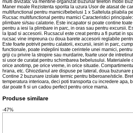
multi divizata: va mentine organizat Buzunar telefon mobil Buz
Maner moale Rezistenta sporita la uzura Usor de atasat de ca
multifunctional pentru mamici/bebelusi 1 x Salteluta pliabila 
Rucsac multifunctional pentru mamici Caracteristici principale
plimbare si/sau calatorie. Este incapator si poate contine toate
pentru a iesi la plimbare in parc, in oras sau pentru excursii. Es
la Ipad si accesorii. Rucsacul este creat pentru a fi purtat in 
rucsac vine impreuna cu doua barete accesorii reglabile pentru 
Este foarte potrivit pentru calatorii, excursii, iesiri in parc,
functionale, poate indeplini toate cerintele unei mamici, pentru
griji cu privire la stropire sau murdarire, foarte usor de intre
si usor de curatat pentru schimbarea bebelusului. Materialele d
orice anotimp, pe orice vreme, in orice situatie. Compartimentu
hrana, etc. Ghiozdanul are dispuse pe lateral, doua buzunare pen
Contine 2 buzunare izolate termic pentru biberoane/sticle. Bretel
temperatura interioara, deci poti transporta cu incredere apa, 
dar poate fi si un cadou perfect pentru orice mama.
Produse similare
-47%