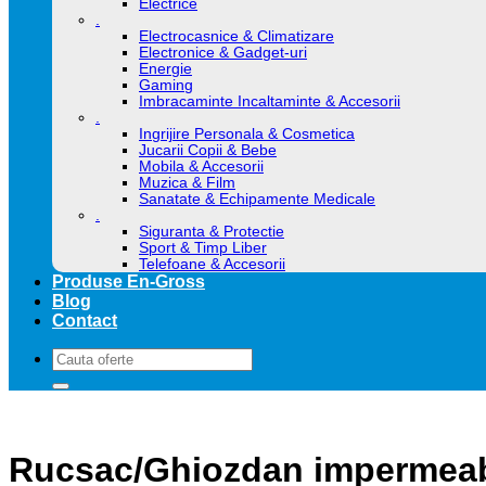
Electrice
.
Electrocasnice & Climatizare
Electronice & Gadget-uri
Energie
Gaming
Imbracaminte Incaltaminte & Accesorii
.
Ingrijire Personala & Cosmetica
Jucarii Copii & Bebe
Mobila & Accesorii
Muzica & Film
Sanatate & Echipamente Medicale
.
Siguranta & Protectie
Sport & Timp Liber
Telefoane & Accesorii
Produse En-Gross
Blog
Contact
Caută
după:
Rucsac/Ghiozdan impermeabil