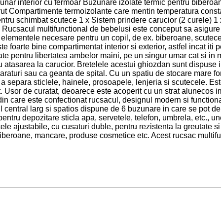
unar interior cu fermoar Buzunare izolate termic pentru biberoan
rut Compartimente termoizolante care mentin temperatura const
pentru schimbat scutece 1 x Sistem prindere carucior (2 curele)
: Rucsacul multifunctional de bebelusi este conceput sa asigure 
 elementele necesare pentru un copil, de ex. biberoane, scutece, 
te foarte bine compartimentat interior si exterior, astfel incat it
spate pentru libertatea ambelor maini, pe un singur umar cat si in
atasarea la carucior. Bretelele acestui ghiozdan sunt dispuse in
 cumparaturi sau ca geanta de spital. Cu un spatiu de stocare mare
 a separa sticlele, hainele, prosoapele, lenjeria si scutecele. Es
tinut. Usor de curatat, deoarece este acoperit cu un strat alunecos
in care este confectionat rucsacul, designul modern si functional
l central larg si spatios dispune de 6 buzunare in care se pot de
tru depozitare sticla apa, servetele, telefon, umbrela, etc., une
e ajustabile, cu cusaturi duble, pentru rezistenta la greutate si 
biberoane, mancare, produse cosmetice etc. Acest rucsac multifun