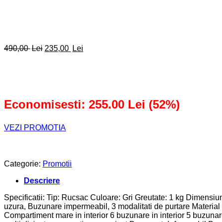
Prețul
Prețul
490,00
Lei
235,00
Lei
inițial
curent
a
este:
fost:
235,00 lei.
490,00 lei.
Economisesti: 255.00 Lei (52%)
VEZI PROMOTIA
Categorie:
Promotii
Descriere
Specificatii: Tip: Rucsac Culoare: Gri Greutate: 1 kg Dimensiun
uzura, Buzunare impermeabil, 3 modalitati de purtare Material 
Compartiment mare in interior 6 buzunare in interior 5 buzunare 