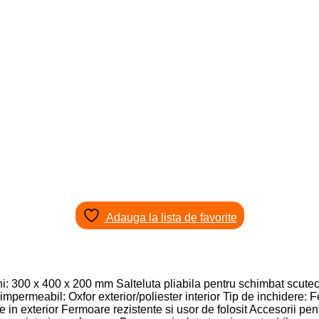
Adauga la lista de favorite
i: 300 х 400 х 200 mm Salteluta pliabila pentru schimbat scutece
impermeabil: Oxfor exterior/poliester interior Tip de inchidere
in exterior Fermoare rezistente si usor de folosit Accesorii pentr