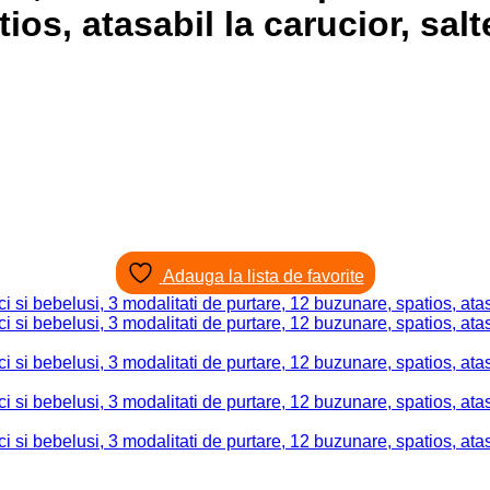
ios, atasabil la carucior, salt
Adauga la lista de favorite