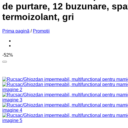
de purtare, 12 buzunare, spat
termoizolant, gri
Prima pagină
/
Promotii
-52%