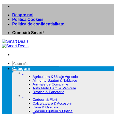
Skip
to
Despre noi
content
Politica Cookies
Politica de confidentialitate
Cumpără Smart!
Caută
după:
Categorii
.
Agricultura & Utilaje Agricole
Alimente Bauturi & Tabbaco
Animale de Companie
Auto Moto Barci & Vehicule
Birotica & Papetarie
.
Cadouri & Flori
Calculatoare & Accesorii
Casa & Gradina
Ceasuri Bijuterii & Optica