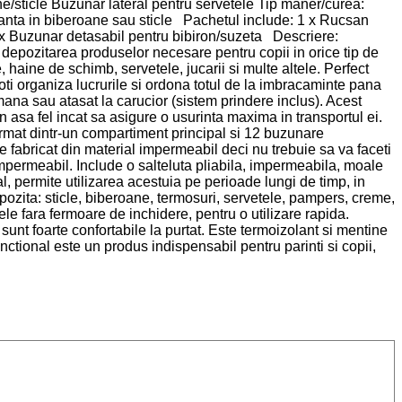
e/sticle Buzunar lateral pentru servetele Tip maner/curea:
anta in biberoane sau sticle Pachetul include: 1 x Rucsan
 1 x Buzunar detasabil pentru bibiron/suzeta Descriere:
depozitarea produselor necesare pentru copii in orice tip de
haine de schimb, servetele, jucarii si multe altele. Perfect
i poti organiza lucrurile si ordona totul de la imbracaminte pana
 mana sau atasat la carucior (sistem prindere inclus). Acest
 asa fel incat sa asigure o usurinta maxima in transportul ei.
 format dintr-un compartiment principal si 12 buzunare
te fabricat din material impermeabil deci nu trebuie sa va faceti
 impermeabil. Include o salteluta pliabila, impermeabila, moale
, permite utilizarea acestuia pe perioade lungi de timp, in
pozita: sticle, biberoane, termosuri, servetele, pampers, creme,
le fara fermoare de inchidere, pentru o utilizare rapida.
sunt foarte confortabile la purtat. Este termoizolant si mentine
ctional este un produs indispensabil pentru parinti si copii,