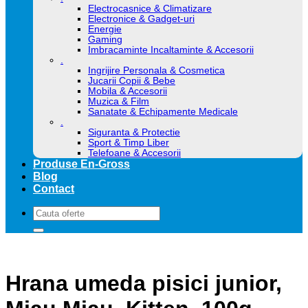
Electrocasnice & Climatizare
Electronice & Gadget-uri
Energie
Gaming
Imbracaminte Incaltaminte & Accesorii
.
Ingrijire Personala & Cosmetica
Jucarii Copii & Bebe
Mobila & Accesorii
Muzica & Film
Sanatate & Echipamente Medicale
.
Siguranta & Protectie
Sport & Timp Liber
Telefoane & Accesorii
Produse En-Gross
Blog
Contact
Caută
după:
Hrana umeda pisici junior,