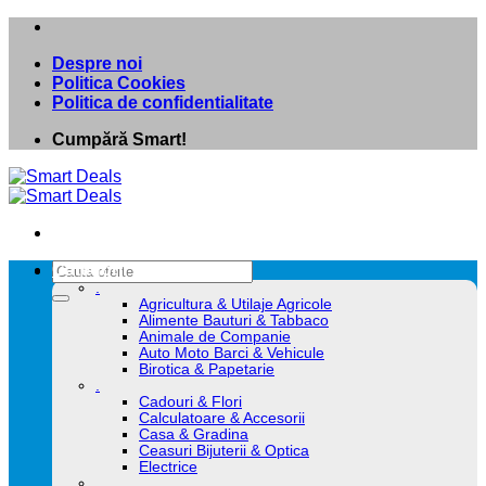
Skip
to
Despre noi
content
Politica Cookies
Politica de confidentialitate
Cumpără Smart!
Caută
Categorii
după:
.
Agricultura & Utilaje Agricole
Alimente Bauturi & Tabbaco
Animale de Companie
Auto Moto Barci & Vehicule
Birotica & Papetarie
.
Cadouri & Flori
Calculatoare & Accesorii
Casa & Gradina
Ceasuri Bijuterii & Optica
Electrice
.