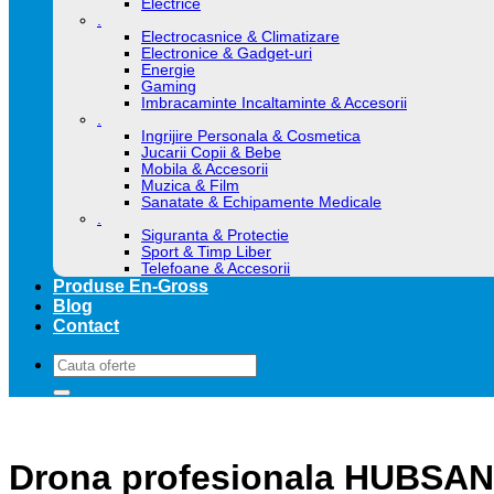
Electrice
.
Electrocasnice & Climatizare
Electronice & Gadget-uri
Energie
Gaming
Imbracaminte Incaltaminte & Accesorii
.
Ingrijire Personala & Cosmetica
Jucarii Copii & Bebe
Mobila & Accesorii
Muzica & Film
Sanatate & Echipamente Medicale
.
Siguranta & Protectie
Sport & Timp Liber
Telefoane & Accesorii
Produse En-Gross
Blog
Contact
Caută
după:
Drona profesionala HUBSA