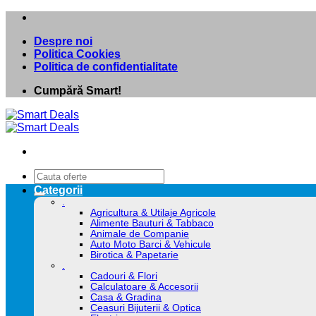
Skip
to
Despre noi
content
Politica Cookies
Politica de confidentialitate
Cumpără Smart!
Caută
după:
Categorii
.
Agricultura & Utilaje Agricole
Alimente Bauturi & Tabbaco
Animale de Companie
Auto Moto Barci & Vehicule
Birotica & Papetarie
.
Cadouri & Flori
Calculatoare & Accesorii
Casa & Gradina
Ceasuri Bijuterii & Optica