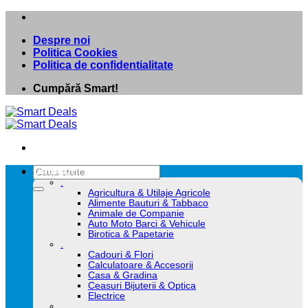
Skip
to
Despre noi
content
Politica Cookies
Politica de confidentialitate
Cumpără Smart!
Caută
Categorii
după:
.
Agricultura & Utilaje Agricole
Alimente Bauturi & Tabbaco
Animale de Companie
Auto Moto Barci & Vehicule
Birotica & Papetarie
.
Cadouri & Flori
Calculatoare & Accesorii
Casa & Gradina
Ceasuri Bijuterii & Optica
Electrice
.