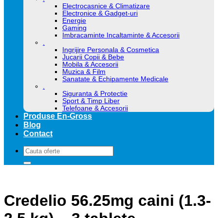
Electrocasnice & Climatizare
Electronice & Gadget-uri
Energie
Gaming
Imbracaminte Incaltaminte & Accesorii
.
Ingrijire Personala & Cosmetica
Jucarii Copii & Bebe
Mobila & Accesorii
Muzica & Film
Sanatate & Echipamente Medicale
.
Siguranta & Protectie
Sport & Timp Liber
Telefoane & Accesorii
Produse En-Gross
Blog
Contact
Caută
după:
Credelio 56.25mg caini (1.3-