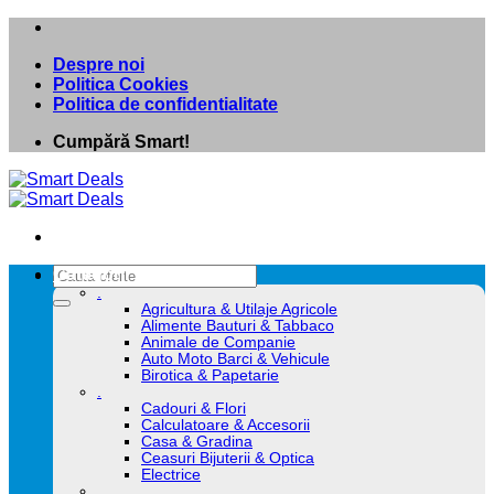
Skip
to
Despre noi
content
Politica Cookies
Politica de confidentialitate
Cumpără Smart!
Caută
Categorii
după:
.
Agricultura & Utilaje Agricole
Alimente Bauturi & Tabbaco
Animale de Companie
Auto Moto Barci & Vehicule
Birotica & Papetarie
.
Cadouri & Flori
Calculatoare & Accesorii
Casa & Gradina
Ceasuri Bijuterii & Optica
Electrice
.