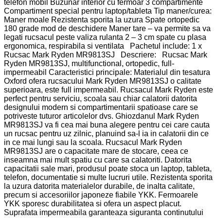
telefon mobil Buzunar interior cu fermoar 3 compartimente
Compartiment special pentru laptop/tableta Tip maner/curea:
Maner moale Rezistenta sporita la uzura Spate ortopedic
180 grade mod de deschidere Maner tare – va permite sa va
legati rucsacul peste valiza rulanta 2 – 3 cm spate cu plasa
ergonomica, respirabila si ventilata Pachetul include: 1 x
Rucsac Mark Ryden MR9813SJ Descriere: Rucsac Mark
Ryden MR9813SJ, multifunctional, ortopedic, full-
impermeabil Caracteristici principale: Materialul din tesatura
Oxford ofera rucsacului Mark Ryden MR9813SJ o calitate
superioara, este full impermeabil. Rucsacul Mark Ryden este
perfect pentru serviciu, scoala sau chiar calatorii datorita
designului modern si compartimentarii spatioase care se
potriveste tuturor articolelor dvs. Ghiozdanul Mark Ryden
MR9813SJ va fi cea mai buna alegere pentru cei care cauta
un rucsac pentru uz zilnic, planuind sa-l ia in calatorii din ce
in ce mai lungi sau la scoala. Rucsacul Mark Ryden
MR9813SJ are o capacitate mare de stocare, ceea ce
inseamna mai mult spatiu cu care sa calatoriti. Datorita
capacitatii sale mari, produsul poate stoca un laptop, tableta,
telefon, documentatie si multe lucruri utile. Rezistenta sporita
la uzura datorita materialelor durabile, de inalta calitate,
precum si accesoriilor japoneze fiabile YKK. Fermoarele
YKK sporesc durabilitatea si ofera un aspect placut.
Suprafata impermeabila garanteaza siguranta continutului