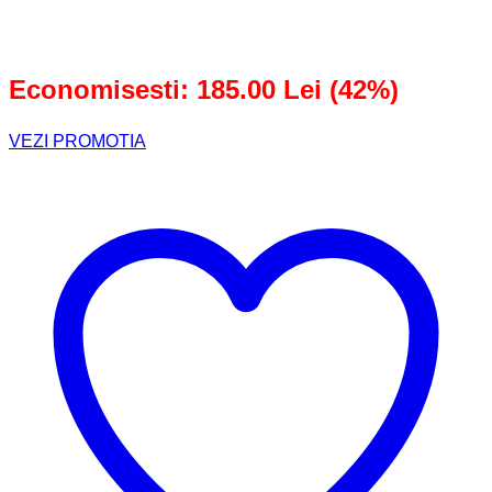
a
este:
fost:
255,00 lei.
440,00 lei.
Economisesti: 185.00 Lei (42%)
VEZI PROMOTIA