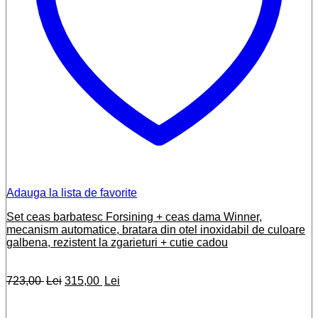
Adauga la lista de favorite
Set ceas barbatesc Forsining + ceas dama Winner,
mecanism automatice, bratara din otel inoxidabil de culoare
galbena, rezistent la zgarieturi + cutie cadou
Prețul
Prețul
723,00
Lei
315,00
Lei
inițial
curent
a
este: