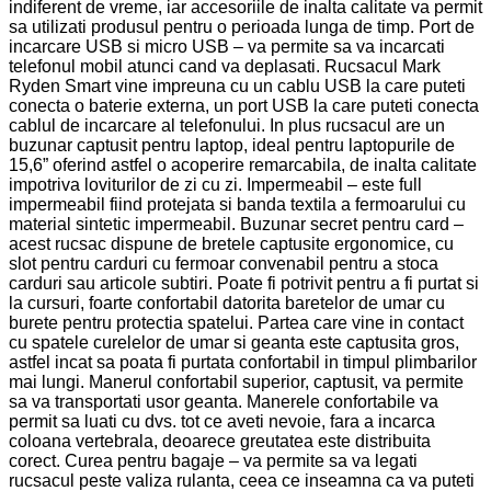
indiferent de vreme, iar accesoriile de inalta calitate va permit
sa utilizati produsul pentru o perioada lunga de timp. Port de
incarcare USB si micro USB – va permite sa va incarcati
telefonul mobil atunci cand va deplasati. Rucsacul Mark
Ryden Smart vine impreuna cu un cablu USB la care puteti
conecta o baterie externa, un port USB la care puteti conecta
cablul de incarcare al telefonului. In plus rucsacul are un
buzunar captusit pentru laptop, ideal pentru laptopurile de
15,6” oferind astfel o acoperire remarcabila, de inalta calitate
impotriva loviturilor de zi cu zi. Impermeabil – este full
impermeabil fiind protejata si banda textila a fermoarului cu
material sintetic impermeabil. Buzunar secret pentru card –
acest rucsac dispune de bretele captusite ergonomice, cu
slot pentru carduri cu fermoar convenabil pentru a stoca
carduri sau articole subtiri. Poate fi potrivit pentru a fi purtat si
la cursuri, foarte confortabil datorita baretelor de umar cu
burete pentru protectia spatelui. Partea care vine in contact
cu spatele curelelor de umar si geanta este captusita gros,
astfel incat sa poata fi purtata confortabil in timpul plimbarilor
mai lungi. Manerul confortabil superior, captusit, va permite
sa va transportati usor geanta. Manerele confortabile va
permit sa luati cu dvs. tot ce aveti nevoie, fara a incarca
coloana vertebrala, deoarece greutatea este distribuita
corect. Curea pentru bagaje – va permite sa va legati
rucsacul peste valiza rulanta, ceea ce inseamna ca va puteti