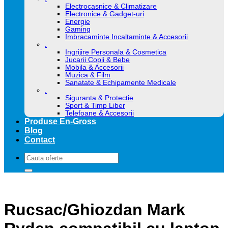
Electrocasnice & Climatizare
Electronice & Gadget-uri
Energie
Gaming
Imbracaminte Incaltaminte & Accesorii
.
Ingrijire Personala & Cosmetica
Jucarii Copii & Bebe
Mobila & Accesorii
Muzica & Film
Sanatate & Echipamente Medicale
.
Siguranta & Protectie
Sport & Timp Liber
Telefoane & Accesorii
Produse En-Gross
Blog
Contact
Caută
după:
Rucsac/Ghiozdan Mark