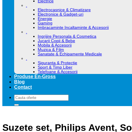
Electrice
.
Electrocasnice & Climatizare
Electronice & Gadget-uri
Energie
Gaming
Imbracaminte Incaltaminte & Accesorii
.
Ingrijire Personala & Cosmetica
Jucarii Copii & Bebe
Mobila & Accesorii
Muzica & Film
Sanatate & Echipamente Medicale
.
Siguranta & Protectie
Sport & Timp Liber
Telefoane & Accesorii
Produse En-Gross
Blog
Contact
Caută
după:
Suzete set, Philips Avent, Soo