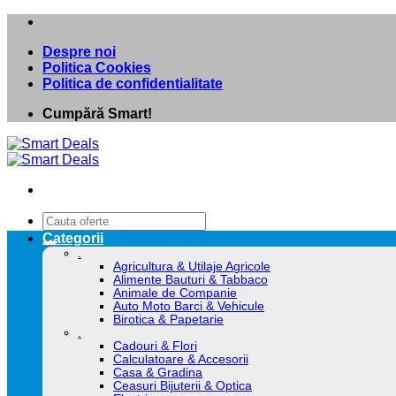
Skip
to
Despre noi
content
Politica Cookies
Politica de confidentialitate
Cumpără Smart!
Caută
după:
Categorii
.
Agricultura & Utilaje Agricole
Alimente Bauturi & Tabbaco
Animale de Companie
Auto Moto Barci & Vehicule
Birotica & Papetarie
.
Cadouri & Flori
Calculatoare & Accesorii
Casa & Gradina
Ceasuri Bijuterii & Optica