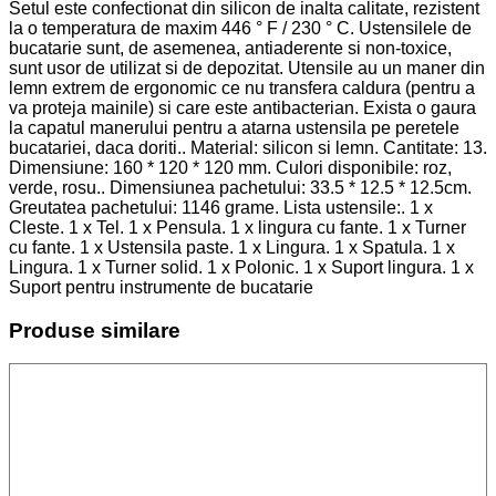
Setul este confectionat din silicon de inalta calitate, rezistent
la o temperatura de maxim 446 ° F / 230 ° C. Ustensilele de
bucatarie sunt, de asemenea, antiaderente si non-toxice,
sunt usor de utilizat si de depozitat. Utensile au un maner din
lemn extrem de ergonomic ce nu transfera caldura (pentru a
va proteja mainile) si care este antibacterian. Exista o gaura
la capatul manerului pentru a atarna ustensila pe peretele
bucatariei, daca doriti.. Material: silicon si lemn. Cantitate: 13.
Dimensiune: 160 * 120 * 120 mm. Culori disponibile: roz,
verde, rosu.. Dimensiunea pachetului: 33.5 * 12.5 * 12.5cm.
Greutatea pachetului: 1146 grame. Lista ustensile:. 1 x
Cleste. 1 x Tel. 1 x Pensula. 1 x lingura cu fante. 1 x Turner
cu fante. 1 x Ustensila paste. 1 x Lingura. 1 x Spatula. 1 x
Lingura. 1 x Turner solid. 1 x Polonic. 1 x Suport lingura. 1 x
Suport pentru instrumente de bucatarie
Produse similare