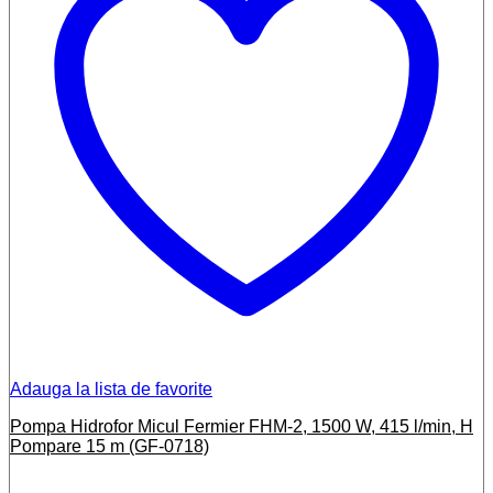
Adauga la lista de favorite
Pompa Hidrofor Micul Fermier FHM-2, 1500 W, 415 l/min, H
Pompare 15 m (GF-0718)