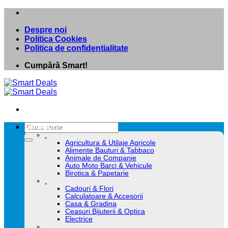
Skip
to
Despre noi
content
Politica Cookies
Politica de confidentialitate
Cumpără Smart!
Caută
Categorii
după:
.
Agricultura & Utilaje Agricole
Alimente Bauturi & Tabbaco
Animale de Companie
Auto Moto Barci & Vehicule
Birotica & Papetarie
.
Cadouri & Flori
Calculatoare & Accesorii
Casa & Gradina
Ceasuri Bijuterii & Optica
Electrice
.