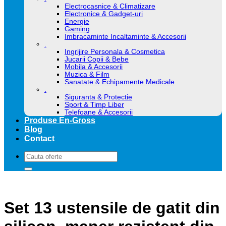
Electrocasnice & Climatizare
Electronice & Gadget-uri
Energie
Gaming
Imbracaminte Incaltaminte & Accesorii
.
Ingrijire Personala & Cosmetica
Jucarii Copii & Bebe
Mobila & Accesorii
Muzica & Film
Sanatate & Echipamente Medicale
.
Siguranta & Protectie
Sport & Timp Liber
Telefoane & Accesorii
Produse En-Gross
Blog
Contact
Caută
după:
Set 13 ustensile de gatit din