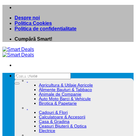
Skip
to
Despre noi
content
Politica Cookies
Politica de confidentialitate
Cumpără Smart!
Caută
Categorii
după:
.
Agricultura & Utilaje Agricole
Alimente Bauturi & Tabbaco
Animale de Companie
Auto Moto Barci & Vehicule
Birotica & Papetarie
.
Cadouri & Flori
Calculatoare & Accesorii
Casa & Gradina
Ceasuri Bijuterii & Optica
Electrice
.