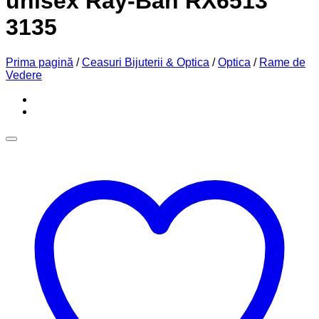
unisex Ray-Ban RX6513
3135
Prima pagină
/
Ceasuri Bijuterii & Optica
/
Optica
/
Rame de
Vedere