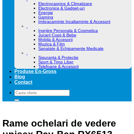
Electrocasnice & Climatizare
Electronice & Gadget-uri
Energie
Gaming
Imbracaminte Incaltaminte & Accesorii
.
Ingrijire Personala & Cosmetica
Jucarii Copii & Bebe
Mobila & Accesorii
Muzica & Film
Sanatate & Echipamente Medicale
.
Siguranta & Protectie
Sport & Timp Liber
Telefoane & Accesorii
Produse En-Gross
Blog
Contact
Caută
după:
Rame ochelari de vedere