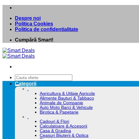
Skip
to
Despre noi
content
Politica Cookies
Politica de confidentialitate
Cumpără Smart!
Caută
după:
Categorii
.
Agricultura & Utilaje Agricole
Alimente Bauturi & Tabbaco
Animale de Companie
Auto Moto Barci & Vehicule
Birotica & Papetarie
.
Cadouri & Flori
Calculatoare & Accesorii
Casa & Gradina
Ceasuri Bijuterii & Optica