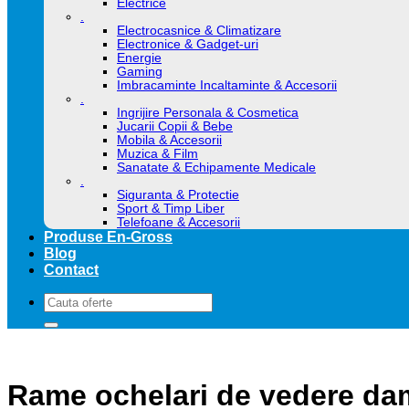
Electrice
.
Electrocasnice & Climatizare
Electronice & Gadget-uri
Energie
Gaming
Imbracaminte Incaltaminte & Accesorii
.
Ingrijire Personala & Cosmetica
Jucarii Copii & Bebe
Mobila & Accesorii
Muzica & Film
Sanatate & Echipamente Medicale
.
Siguranta & Protectie
Sport & Timp Liber
Telefoane & Accesorii
Produse En-Gross
Blog
Contact
Caută
după:
Rame ochelari de vedere d