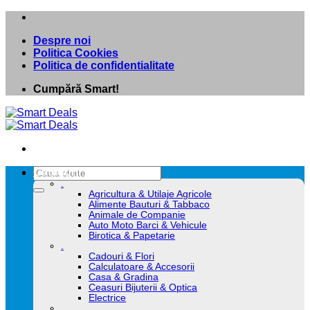
Skip
to
Despre noi
content
Politica Cookies
Politica de confidentialitate
Cumpără Smart!
Caută
Categorii
după:
.
Agricultura & Utilaje Agricole
Alimente Bauturi & Tabbaco
Animale de Companie
Auto Moto Barci & Vehicule
Birotica & Papetarie
.
Cadouri & Flori
Calculatoare & Accesorii
Casa & Gradina
Ceasuri Bijuterii & Optica
Electrice
.