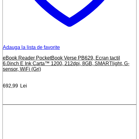
Adauga la lista de favorite
eBook Reader PocketBook Verse PB629, Ecran tactil
6.0inch E Ink Carta™ 1200, 212dpi, 8GB, SMARTlight, G-
sensor, WiFi (Gri)
692,99
Lei