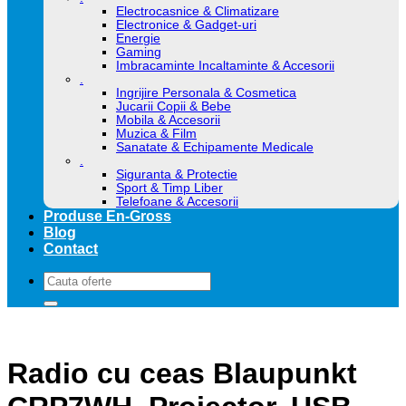
Electrocasnice & Climatizare
Electronice & Gadget-uri
Energie
Gaming
Imbracaminte Incaltaminte & Accesorii
.
Ingrijire Personala & Cosmetica
Jucarii Copii & Bebe
Mobila & Accesorii
Muzica & Film
Sanatate & Echipamente Medicale
.
Siguranta & Protectie
Sport & Timp Liber
Telefoane & Accesorii
Produse En-Gross
Blog
Contact
Caută
după:
Radio cu ceas Blaupunkt