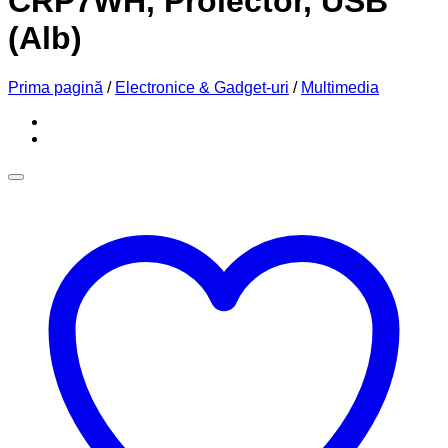
CRP7WH, Proiector, USB
(Alb)
Prima pagină
/
Electronice & Gadget-uri
/
Multimedia