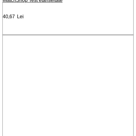
WatchShop Test etanseitate
40,67
Lei