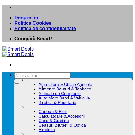
Skip
to
Despre noi
content
Politica Cookies
Politica de confidentialitate
Cumpără Smart!
Caută
Categorii
după:
.
Agricultura & Utilaje Agricole
Alimente Bauturi & Tabbaco
Animale de Companie
Auto Moto Barci & Vehicule
Birotica & Papetarie
.
Cadouri & Flori
Calculatoare & Accesorii
Casa & Gradina
Ceasuri Bijuterii & Optica
Electrice
.