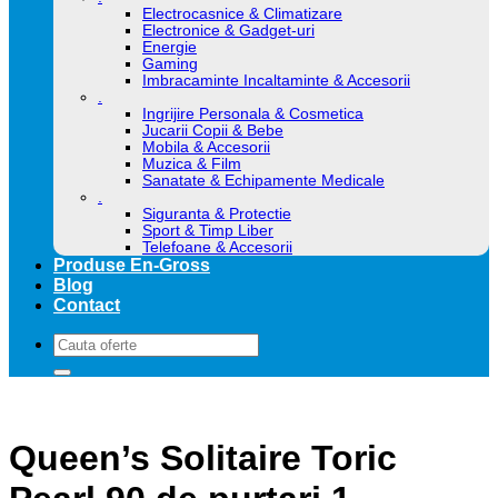
Electrocasnice & Climatizare
Electronice & Gadget-uri
Energie
Gaming
Imbracaminte Incaltaminte & Accesorii
.
Ingrijire Personala & Cosmetica
Jucarii Copii & Bebe
Mobila & Accesorii
Muzica & Film
Sanatate & Echipamente Medicale
.
Siguranta & Protectie
Sport & Timp Liber
Telefoane & Accesorii
Produse En-Gross
Blog
Contact
Caută
după:
Queen’s Solitaire Toric