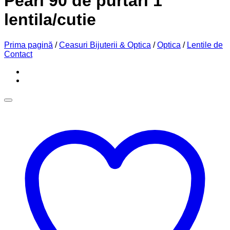
Pearl 90 de purtari 1
lentila/cutie
Prima pagină
/
Ceasuri Bijuterii & Optica
/
Optica
/
Lentile de
Contact