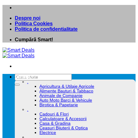
Skip
to
Despre noi
content
Politica Cookies
Politica de confidentialitate
Cumpără Smart!
Caută
Categorii
după:
.
Agricultura & Utilaje Agricole
Alimente Bauturi & Tabbaco
Animale de Companie
Auto Moto Barci & Vehicule
Birotica & Papetarie
.
Cadouri & Flori
Calculatoare & Accesorii
Casa & Gradina
Ceasuri Bijuterii & Optica
Electrice
.