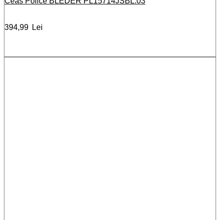
Ceas Police BLEDER PL15714JSBL.03
394,99
Lei