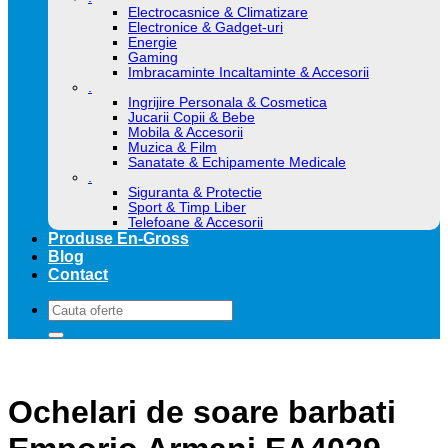
Electrocasnice & Climatizare
Electronice & Gadget-uri
Energie
Gaming
Imbracaminte Incaltaminte & Accesorii
.
Ingrijire Personala & Cosmetica
Jucarii Copii & Bebe
Mobila & Accesorii
Muzica & Film
Sanatate & Echipamente Medicale
.
Siguranta & Protectie
Sport & Timp Liber
Telefoane & Accesorii
Produse En-Gross
Blog
Contact
Caută
după:
Ochelari de soare barbati