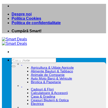
Skip
to
Despre noi
content
Politica Cookies
Politica de confidentialitate
Cumpără Smart!
Caută
Categorii
după:
.
Agricultura & Utilaje Agricole
Alimente Bauturi & Tabbaco
Animale de Companie
Auto Moto Barci & Vehicule
Birotica & Papetarie
.
Cadouri & Flori
Calculatoare & Accesorii
Casa & Gradina
Ceasuri Bijuterii & Optica
Electrice
.