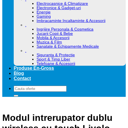
Electrocasnice & Climatizare
Electronice & Gadget-uri
Energie
Gaming
Imbracaminte Incaltaminte & Accesorii
.
Ingrijire Personala & Cosmetica
Jucarii Copii & Bebe
Mobila & Accesorii
Muzica & Film
Sanatate & Echipamente Medicale
.
Siguranta & Protectie
Sport & Timp Liber
Telefoane & Accesorii
Produse En-Gross
Blog
Contact
Caută
după:
Modul intrerupator dublu