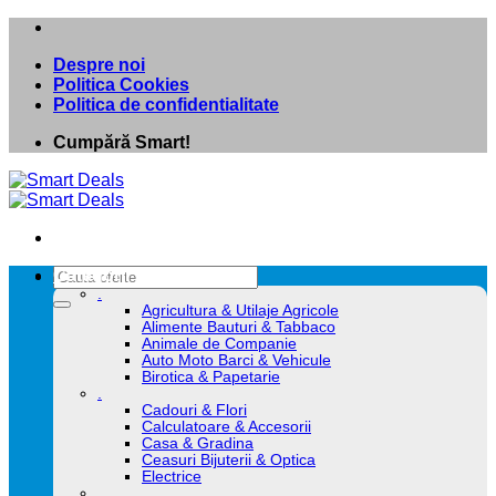
Skip
to
Despre noi
content
Politica Cookies
Politica de confidentialitate
Cumpără Smart!
Caută
Categorii
după:
.
Agricultura & Utilaje Agricole
Alimente Bauturi & Tabbaco
Animale de Companie
Auto Moto Barci & Vehicule
Birotica & Papetarie
.
Cadouri & Flori
Calculatoare & Accesorii
Casa & Gradina
Ceasuri Bijuterii & Optica
Electrice
.