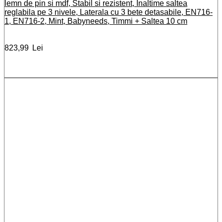
lemn de pin si mdf, Stabil si rezistent, Inaltime saltea
reglabila pe 3 nivele, Laterala cu 3 bete detasabile, EN716-
1, EN716-2, Mint, Babyneeds, Timmi + Saltea 10 cm
823,99
Lei