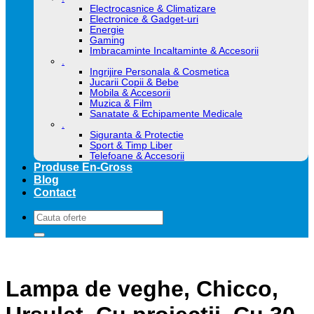
Electrocasnice & Climatizare
Electronice & Gadget-uri
Energie
Gaming
Imbracaminte Incaltaminte & Accesorii
.
Ingrijire Personala & Cosmetica
Jucarii Copii & Bebe
Mobila & Accesorii
Muzica & Film
Sanatate & Echipamente Medicale
.
Siguranta & Protectie
Sport & Timp Liber
Telefoane & Accesorii
Produse En-Gross
Blog
Contact
Caută
după:
Lampa de veghe, Chicco,