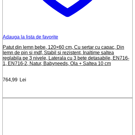
Adauga la lista de favorite
Patut din lemn bebe, 120×60 cm, Cu sertar cu capac, Din
lemn de pin si mdf, Stabil si rezistent, Inaltime saltea
reglabila pe 3 nivele, Laterala cu 3 bete detasabile, EN716-
1, EN716-2, Natur, Babyneeds, Ola + Saltea 10 cm
764,99
Lei