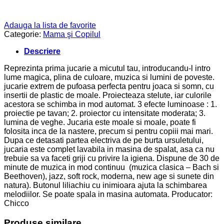
Adauga la lista de favorite
Categorie:
Mama şi Copilul
Descriere
Reprezinta prima jucarie a micutul tau, introducandu-l intro
lume magica, plina de culoare, muzica si lumini de poveste.
jucarie extrem de pufoasa perfecta pentru joaca si somn, cu
insertii de plastic de moale. Proiecteaza stelute, iar culorile
acestora se schimba in mod automat. 3 efecte luminoase : 1.
proiectie pe tavan; 2. proiector cu intensitate moderata; 3.
lumina de veghe. Jucaria este moale si moale, poate fi
folosita inca de la nastere, precum si pentru copiii mai mari.
Dupa ce detasati partea electriva de pe burta ursuletului,
jucaria este complet lavabila in masina de spalat, asa ca nu
trebuie sa va faceti griji cu privire la igiena. Dispune de 30 de
minute de muzica in mod continuu (muzica clasica – Bach si
Beethoven), jazz, soft rock, moderna, new age si sunete din
natura). Butonul liliachiu cu inimioara ajuta la schimbarea
melodiilor. Se poate spala in masina automata. Producator:
Chicco
Produse similare