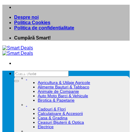
Skip
to
Despre noi
content
Politica Cookies
Politica de confidentialitate
Cumpără Smart!
Caută
Categorii
după:
.
Agricultura & Utilaje Agricole
Alimente Bauturi & Tabbaco
Animale de Companie
Auto Moto Barci & Vehicule
Birotica & Papetarie
.
Cadouri & Flori
Calculatoare & Accesorii
Casa & Gradina
Ceasuri Bijuterii & Optica
Electrice
.