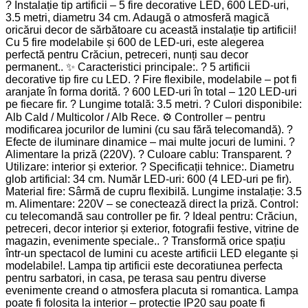
? Instalație tip artificii – 5 fire decorative LED, 600 LED-uri,
3.5 metri, diametru 34 cm. Adaugă o atmosferă magică
oricărui decor de sărbătoare cu această instalație tip artificii!
Cu 5 fire modelabile și 600 de LED-uri, este alegerea
perfectă pentru Crăciun, petreceri, nunți sau decor
permanent.. ✨ Caracteristici principale:. ? 5 artificii
decorative tip fire cu LED. ? Fire flexibile, modelabile – pot fi
aranjate în forma dorită. ? 600 LED-uri în total – 120 LED-uri
pe fiecare fir. ? Lungime totală: 3.5 metri. ? Culori disponibile:
Alb Cald / Multicolor / Alb Rece. ⚙️ Controller – pentru
modificarea jocurilor de lumini (cu sau fără telecomandă). ?
Efecte de iluminare dinamice – mai multe jocuri de lumini. ?
Alimentare la priză (220V). ? Culoare cablu: Transparent. ?
Utilizare: interior și exterior. ? Specificații tehnice:. Diametru
glob artificial: 34 cm. Număr LED-uri: 600 (4 LED-uri pe fir).
Material fire: Sârmă de cupru flexibilă. Lungime instalație: 3.5
m. Alimentare: 220V – se conectează direct la priză. Control:
cu telecomandă sau controller pe fir. ? Ideal pentru: Crăciun,
petreceri, decor interior și exterior, fotografii festive, vitrine de
magazin, evenimente speciale.. ? Transformă orice spațiu
într-un spectacol de lumini cu aceste artificii LED elegante și
modelabile!. Lampa tip artificii este decoratiunea perfecta
pentru sarbatori, in casa, pe terasa sau pentru diverse
evenimente creand o atmosfera placuta si romantica. Lampa
poate fi folosita la interior – protectie IP20 sau poate fi