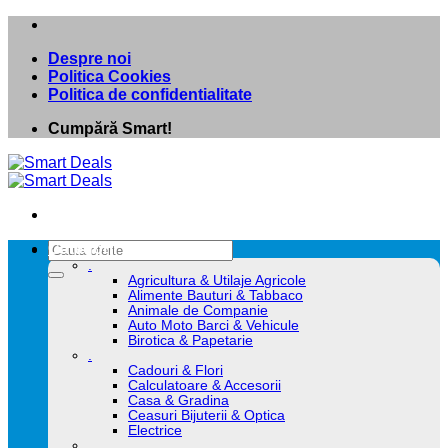
Skip
to
Despre noi
content
Politica Cookies
Politica de confidentialitate
Cumpără Smart!
Caută
Categorii
după:
.
Agricultura & Utilaje Agricole
Alimente Bauturi & Tabbaco
Animale de Companie
Auto Moto Barci & Vehicule
Birotica & Papetarie
.
Cadouri & Flori
Calculatoare & Accesorii
Casa & Gradina
Ceasuri Bijuterii & Optica
Electrice
.