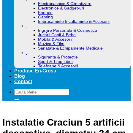
Electrocasnice & Climatizare
Electronice & Gadget-uri
Energie
Gaming
Imbracaminte Incaltaminte & Accesorii
.
Ingrijire Personala & Cosmetica
Jucarii Copii & Bebe
Mobila & Accesorii
Muzica & Film
Sanatate & Echipamente Medicale
.
Siguranta & Protectie
Sport & Timp Liber
Telefoane & Accesorii
Produse En-Gross
Blog
Contact
Caută
după:
Instalatie Craciun 5 artificii