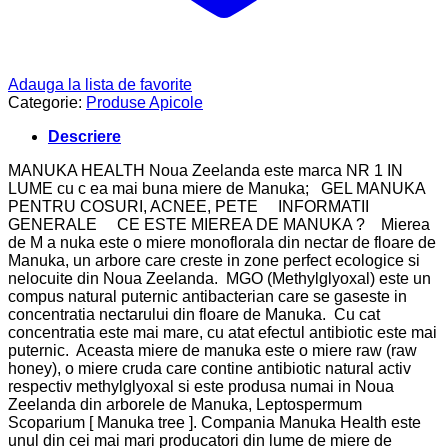
Adauga la lista de favorite
Categorie:
Produse Apicole
Descriere
MANUKA HEALTH Noua Zeelanda este marca NR 1 IN
LUME cu c ea mai buna miere de Manuka; GEL MANUKA
PENTRU COSURI, ACNEE, PETE INFORMATII
GENERALE CE ESTE MIEREA DE MANUKA ? Mierea
de M a nuka este o miere monoflorala din nectar de floare de
Manuka, un arbore care creste in zone perfect ecologice si
nelocuite din Noua Zeelanda. MGO (Methylglyoxal) este un
compus natural puternic antibacterian care se gaseste in
concentratia nectarului din floare de Manuka. Cu cat
concentratia este mai mare, cu atat efectul antibiotic este mai
puternic. Aceasta miere de manuka este o miere raw (raw
honey), o miere cruda care contine antibiotic natural activ
respectiv methylglyoxal si este produsa numai in Noua
Zeelanda din arborele de Manuka, Leptospermum
Scoparium [ Manuka tree ]. Compania Manuka Health este
unul din cei mai mari producatori din lume de miere de