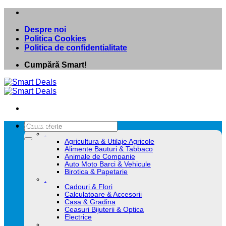
Skip
to
Despre noi
content
Politica Cookies
Politica de confidentialitate
Cumpără Smart!
Caută
Categorii
după:
.
Agricultura & Utilaje Agricole
Alimente Bauturi & Tabbaco
Animale de Companie
Auto Moto Barci & Vehicule
Birotica & Papetarie
.
Cadouri & Flori
Calculatoare & Accesorii
Casa & Gradina
Ceasuri Bijuterii & Optica
Electrice
.