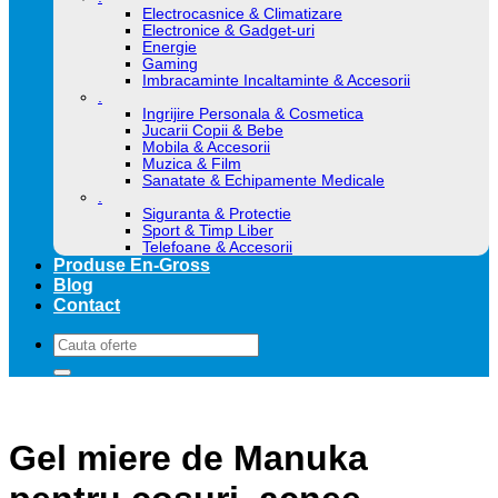
Electrocasnice & Climatizare
Electronice & Gadget-uri
Energie
Gaming
Imbracaminte Incaltaminte & Accesorii
.
Ingrijire Personala & Cosmetica
Jucarii Copii & Bebe
Mobila & Accesorii
Muzica & Film
Sanatate & Echipamente Medicale
.
Siguranta & Protectie
Sport & Timp Liber
Telefoane & Accesorii
Produse En-Gross
Blog
Contact
Caută
după:
Gel miere de Manuka