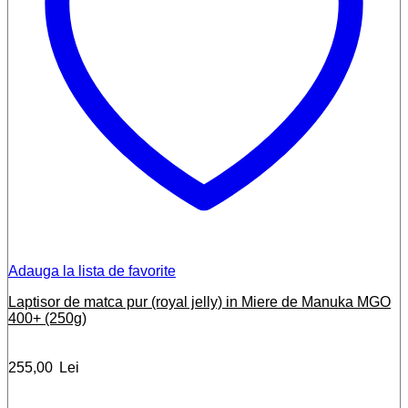
Adauga la lista de favorite
Laptisor de matca pur (royal jelly) in Miere de Manuka MGO
400+ (250g)
255,00
Lei