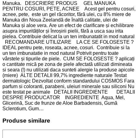
Manuka. DESCRIERE PRODUS GEL MANUKA
PENTRU COSURI, PETE, ACNEE Acest gel pentru cosuri,
acnee, pete, este un gel răcoritor, fără ulei, cu 8% miere de
Manuka din Noua Zeelandă de înaltă calitate, ulei de
Manuka și aloe vera. Are un efect de clarificare și echilibrare
asupra impurităților și înroșirii pielii, fără a usca sau irita
pielea. Contribuie delicat la un ten imbunatatit in mod natural
RECOMANDARE UTILIZARE LA CE SE FOLOSESTE ?
IDEAL pentru pete, roseata, acnee, cosuri. Contribuie si la
un ten imbunatatie in mod natural Potrivit pentru toate
vârstele și tipurile de piele. CUM SE FOLOSESTE ? aplicați
o cantitate mică pe zona de piele afectată utilizati dimineata
si seara (!) nu utilizati daca sunteti alergie la produse apicole
(miere) ALTE DETALII 99,7% ingrediente naturale Testat
dermatologic Dezvoltat conform standardului COSMOS Fara
parfum si coloranti, parabeni, uleiuri minerale sau siliconi Nu
este testat pe animale DETALII INGREDIENTE DETALII
DESPRE PRODUCATOR INGREDIENTE Aqua, Mel,
Glicerină, Suc de frunze de Aloe Barbadensis, Gumă
Sclerotium, Gum…
Produse similare