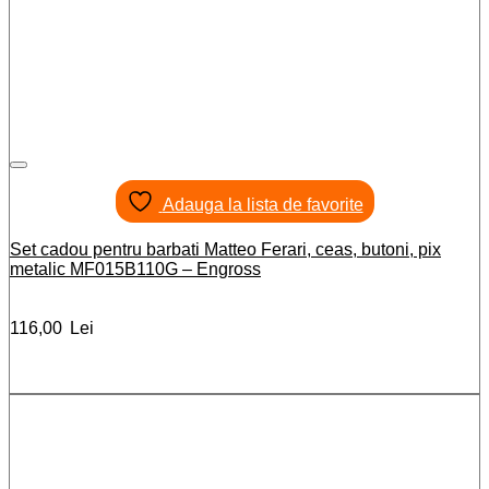
Adauga la lista de favorite
Set cadou pentru barbati Matteo Ferari, ceas, butoni, pix
metalic MF015B110G – Engross
116,00
Lei