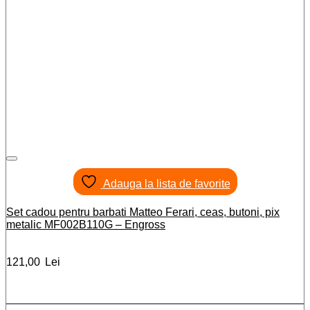
Adauga la lista de favorite
Set cadou pentru barbati Matteo Ferari, ceas, butoni, pix
metalic MF002B110G – Engross
121,00
Lei