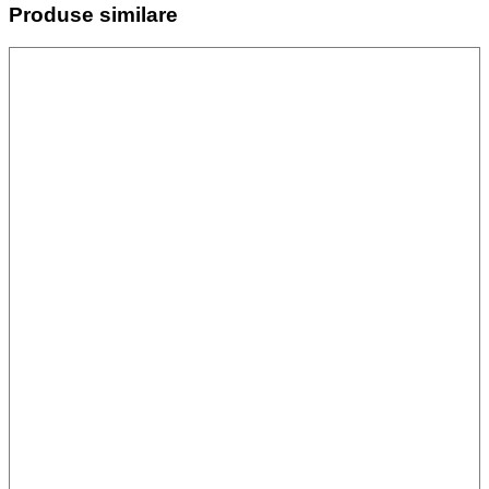
Produse similare