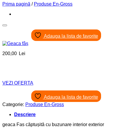
Prima pagină
/
Produse En-Gross
Adauga la lista de favorite
200,00
Lei
VEZI OFERTA
Adauga la lista de favorite
Categorie:
Produse En-Gross
Descriere
geaca Fas căptușită cu buzunare interior exterior